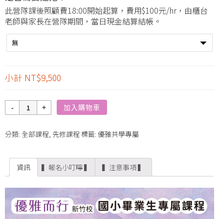
此營隊課後照顧費18:00開始起算，費用$100元/hr，由櫃台
老師與家長在營隊期間，當日現金結算結帳。
小計
NT$9,500
數
加入購物車
量
分類:
全部課程
,
先修課程
標籤:
優雅共學專屬
資訊
▍報名小叮嚀 ▍
▍注意事項 ▍