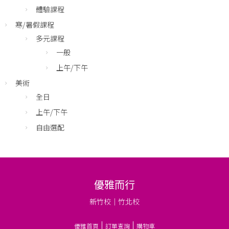
體驗課程
寒/暑假課程
多元課程
一般
上午/下午
美術
全日
上午/下午
自由選配
優雅而行
新竹校｜竹北校
優雅首頁
訂單查詢
購物車