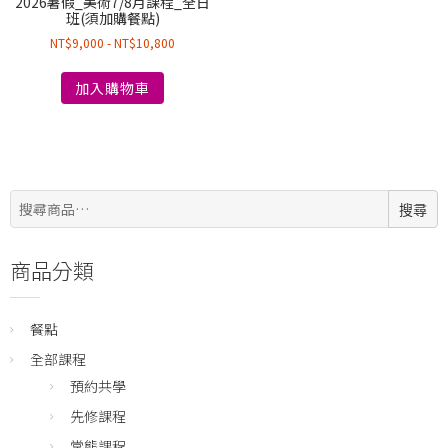
2026暑假_美術7/8月課程_全日
班(須加購餐點)
NT$
9,000
-
NT$
10,800
加入購物車
搜
搜尋
尋:
商品分類
餐點
全部課程
預約共學
先修課程
常態課程